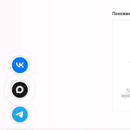
Похожие
Т
lepi