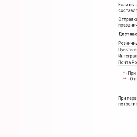
Если вы 
составля
Отправка
празднич
Доставк
Розничны
Пункты 
Интеграл
Почта Р
*
- При
**
- От
При перв
потратит