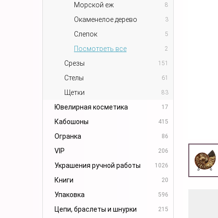
Морской еж
8
Окаменелое дерево
3
Слепок
5
Посмотреть все
2
Срезы
151
Стелы
61
Щетки
83
Ювелирная косметика
17
Кабошоны
415
Огранка
86
VIP
206
Украшения ручной работы
1026
Книги
20
Упаковка
596
Цепи, браслеты и шнурки
215