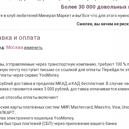
Более 30 000 довольных 
е в клуб любителей Минерал Маркет и вы! Все что для этого нужн
Смелее, вы ничем не риск
вка и оплата
Москва
од:
изменить
зы, отправляемые через транспортную компанию, требуют 100 % 
ную почту поступит письмо со ссылкой для оплаты. Перейдя по э
платы через сервис YooMoney.
 рублей доставка в пределах МКАД и КАД бесплатная. В случае ча
каза становится ниже 3 000 рублей, доставка оплачивается клие
ые способы оплаты включают:
ские карты платёжных систем: МИР, Mastercard, Maestro, Visa, Unio
 ЭЛКАРТ;
ва электронного кошелька YooMoney;
а быстрых платежей (СБП) через приложение вашего банка.