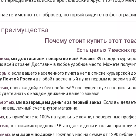
о периода мезозойской эры, альбский ярус 113-100,5 млн 
паете именно тот образец, который видите на фотографии
 преимущества
Почему стоит купить этот това
Есть целых 7 веских п
рвых
, мы
доставляем товары по всей России
! 39 городов курьер
по всей стране! Доставим в любое удобное место. Можете получить
орых
, если вашего населенного пункта нет в списке курьерской 
у Почтой России
в любой населенный пункт первым классом за 40
тьих
, посылка дойдет без проблем! У нас существует специальна
будете знать о каждом движении вашего заказа!
вертых
, мы
возвращаем деньги за первый заказ
!
Если вы делаете
 на ваш личный счет внутри магазина.
ых
, вы приобретете 100% натуральные камни, проверенные проф
тых
, нет никаких предоплат! Вы отдаете деньги только при получ
ьмых
,
мы дарим подарки
!
Покупая у нас на сумму от 1290 рублей