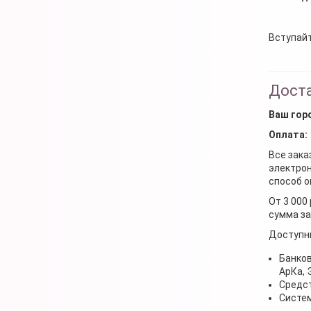
Вступайт
Доста
Ваш гор
Оплата:
Все зака
электрон
способ о
От 3 000
сумма за
Доступн
Банков
АрКа,
Средст
Систем