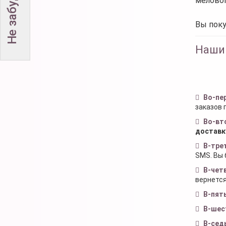
меловог
Вы поку
Наши
Во-пе
заказов 
Во-вт
доставк
В-тре
SMS. Вы 
В-чет
вернется
В-пят
В-шес
В-сед