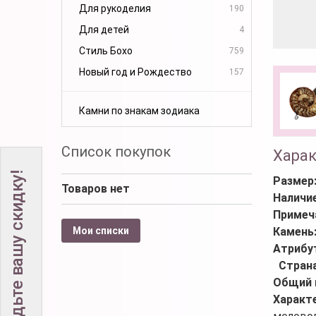
Для рукоделия
190
Для детей
4
Стиль Бохо
759
Новый год и Рождество
157
Камни по знакам зодиака
Список покупок
Хара
Не забудьте вашу скидку!
Размер
Товаров нет
Наличи
Примеч
Мои списки
Камень
Атрибу
Стран
Общий 
Характ