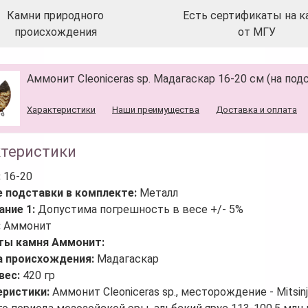
Камни природного
Есть сертификаты на к
происхождения
от МГУ
Аммонит Cleoniceras sp. Мадагаскар 16-20 см (на под
Характеристики
Наши преимущества
Доставка и оплата
ктеристики
:
16-20
е подставки в комплекте:
Металл
ание 1:
Допустима погрешность в весе +/- 5%
:
Аммонит
ты камня Аммонит:
а происхождения:
Мадагаскар
вес:
420 гр
еристики:
Аммонит Cleoniceras sp., месторождение - Mitsin