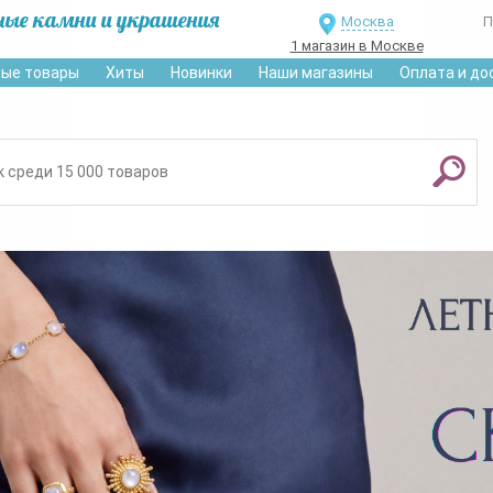
ные камни и украшения
Москва
П
1 магазин в Москве
ые товары
Хиты
Новинки
Наши магазины
Оплата и до