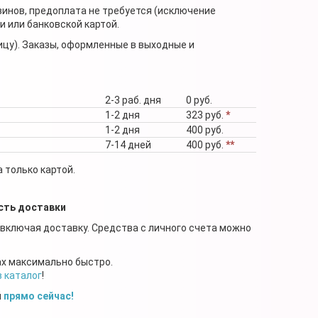
зинов, предоплата не требуется (исключение
 или банковской картой.
ицу). Заказы, оформленные в выходные и
2-3 раб. дня
0 руб.
1-2 дня
323 руб.
*
1-2 дня
400 руб.
7-14 дней
400 руб.
**
 только картой.
сть доставки
 включая доставку. Средства с личного счета можно
ах максимально быстро.
в каталог
!
й
прямо сейчас!