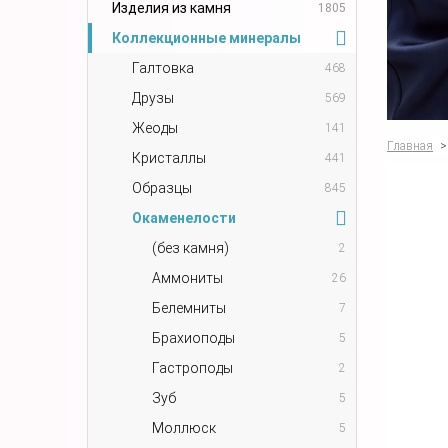
Изделия из камня
1805
Коллекционные минералы
Галтовка
468
Друзы
569
Жеоды
141
Главная
>
Кристаллы
441
Образцы
845
Окаменелости
(без камня)
2
Аммониты
26
Белемниты
7
Брахиоподы
5
Гастроподы
2
Зуб
5
Моллюск
5