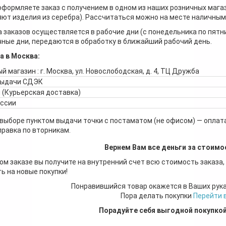
оформляете заказ с получением в одном из наших розничных мага
ют изделия из серебра). Рассчитаться можно на месте наличными
 заказов осуществляется в рабочие дни (с понедельника по пятн
ные дни, передаются в обработку в ближайший рабочий день.
а в Москва:
й магазин : г. Москва, ул. Новослободская, д. 4, ТЦ Дружба
выдачи СДЭК
 (Курьерская доставка)
оссии
 выборе пунктом выдачи точки с постаматом (не офисом) — оплата
правка по вторникам.
Вернем Вам все деньги за стоимо
ом заказе вы получите на внутренний счет всю стоимость заказа,
ь на новые покупки!
Понравившийся товар окажется в Ваших рук
Пора делать покупки
Перейти 
Порадуйте себя выгодной покупко