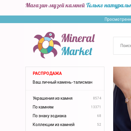
Магазин-музей камней
Только натураль
Просмотренн
РАСПРОДАЖА
Ваш личный камень-талисман
Украшения из камня
8574
По камням
13371
По знаку зодиака
68
Коллекции из камней
52