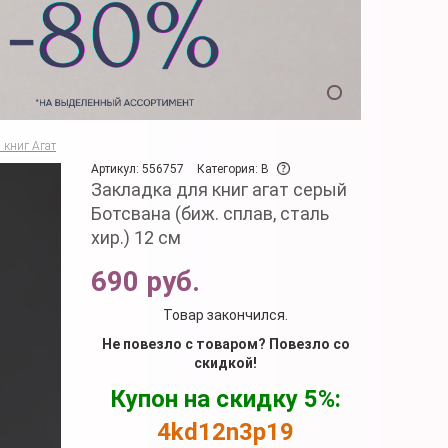
 книг Агат
Артикул: 556757
Категория: B
Закладка для книг агат серый
Ботсвана (биж. сплав, сталь
хир.) 12 см
690 руб.
Товар закончился.
Не повезло с товаром? Повезло со
скидкой!
Купон на скидку 5%:
4kd12n3p19