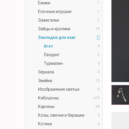
Ежики
1
Елочные игрушки
1
Зажигалки
2
Зайцы и кролики
19
Закладки для книг
Агат
1
Лазурит
2
Турмалин
3
Зеркала
5
Змейки
13
Изображения святых
9
Кабошоны
415
Картины
28
Козы, овечки и барашки
3
Котики
6