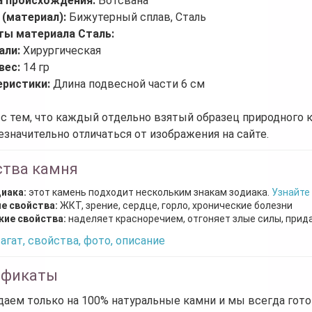
а происхождения:
Ботсвана
 (материал):
Бижутерный сплав, Сталь
ты материала Сталь:
али:
Хирургическая
вес:
14 гр
еристики:
Длина подвесной части 6 см
 с тем, что каждый отдельно взятый образец природного 
езначительно отличаться от изображения на сайте.
ства камня
диака:
этот камень подходит нескольким знакам зодиака.
Узнайте
е свойства:
ЖКТ, зрение, сердце, горло, хронические болезни
кие свойства:
наделяет красноречием, отгоняет злые силы, прид
агат, свойства, фото, описание
ификаты
аем только на 100% натуральные камни и мы всегда гот