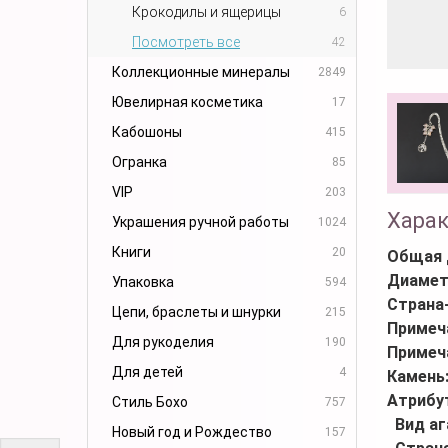
Крокодилы и ящерицы
6
Посмотреть все
42
Коллекционные минералы
2849
Ювелирная косметика
17
Кабошоны
415
Огранка
85
VIP
203
Хара
Украшения ручной работы
1024
Книги
20
Общая 
Диамет
Упаковка
594
Страна
Цепи, браслеты и шнурки
215
Примеч
Для рукоделия
190
Примеч
Для детей
4
Камень
Атрибу
Стиль Бохо
757
Вид аг
Новый год и Рождество
157