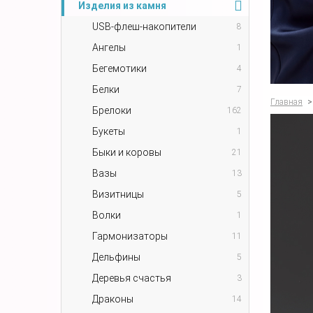
Изделия из камня
USB-флеш-накопители
8
Ангелы
1
Бегемотики
4
Белки
7
Главная
>
Брелоки
162
Букеты
1
Быки и коровы
21
Вазы
13
Визитницы
5
Волки
1
Гармонизаторы
11
Дельфины
5
Деревья счастья
3
Драконы
14