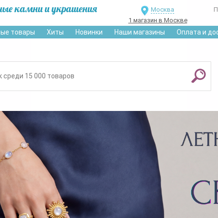
ные камни и украшения
Москва
П
1 магазин в Москве
ые товары
Хиты
Новинки
Наши магазины
Оплата и до