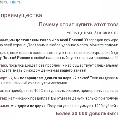
реть
здесь.
 преимущества
Почему стоит купить этот това
Есть целых 7 веских п
рвых
, мы
доставляем товары по всей России
! 39 городов курьер
по всей стране! Доставим в любое удобное место. Можете получить
орых
, если вашего населенного пункта нет в списке курьерской 
у Почтой России
в любой населенный пункт первым классом за 40
тьих
, посылка дойдет без проблем! У нас существует специальна
будете знать о каждом движении вашего заказа!
вертых
, мы
возвращаем деньги за первый заказ
!
Если вы делаете
 на ваш личный счет внутри магазина.
ых
, вы приобретете 100% натуральные камни, проверенные проф
тых
, нет никаких предоплат! Вы отдаете деньги только при получ
ьмых
,
мы дарим подарки
!
Покупая у нас на сумму от 1290 рублей
Более 30 000 довольных 