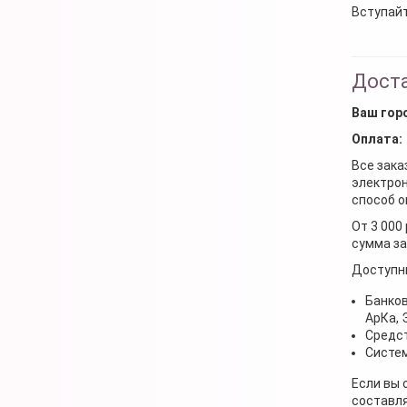
Вступайт
Доста
Ваш гор
Оплата:
Все зака
электрон
способ о
От 3 000
сумма за
Доступн
Банков
АрКа,
Средст
Систем
Если вы 
составля