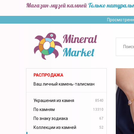
Магазин-музей камней
Только натураль
Просмотренн
РАСПРОДАЖА
Ваш личный камень-талисман
Украшения из камня
8540
По камням
13310
По знаку зодиака
67
Коллекции из камней
52