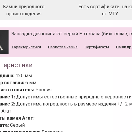
Камни природного
Есть сертификаты на к
происхождения
от МГУ
Закладка для книг агат серый Ботсвана (биж. сплав, с
Характеристики
Свойства камня
Сертификаты
Наши пр
ктеристики
длина:
120 мм
р вставки:
6 мм
-изготовитель:
Россия
ание 1:
Допустимы естественные природные неровности 
ание 2:
Допустима погрешность в размере изделия +/- 2 
:
Агат
ты камня Агат:
ата:
Серый