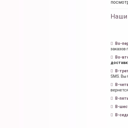
посмот
Наши
Во-пе
заказов 
Во-вт
доставк
В-тре
SMS. Вы 
В-чет
вернется
В-пят
В-шес
В-сед