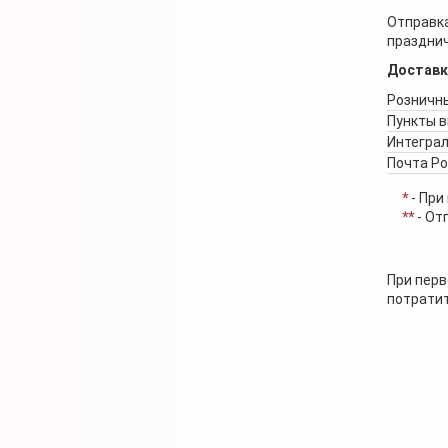
Отправка
празднич
Доставк
Розничны
Пункты 
Интеграл
Почта Р
*
- При
**
- От
При перв
потратит