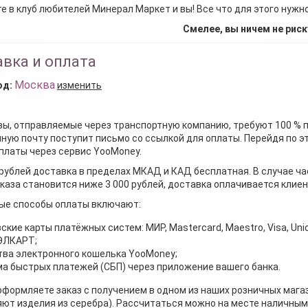
е в клуб любителей Минерал Маркет и вы! Все что для этого нужн
Смелее, вы ничем не риск
вка и оплата
Москва
од:
изменить
зы, отправляемые через транспортную компанию, требуют 100 % 
ную почту поступит письмо со ссылкой для оплаты. Перейдя по э
платы через сервис YooMoney.
 рублей доставка в пределах МКАД и КАД бесплатная. В случае ча
каза становится ниже 3 000 рублей, доставка оплачивается клие
ые способы оплаты включают:
ские карты платёжных систем: МИР, Mastercard, Maestro, Visa, Unio
 ЭЛКАРТ;
ва электронного кошелька YooMoney;
а быстрых платежей (СБП) через приложение вашего банка.
оформляете заказ с получением в одном из наших розничных мага
ют изделия из серебра). Рассчитаться можно на месте наличными