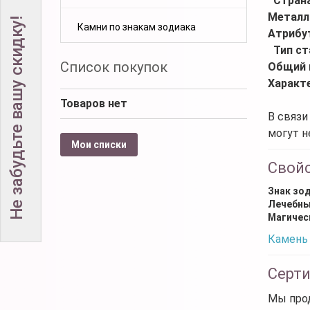
Стран
Металл
Не забудьте вашу скидку!
Камни по знакам зодиака
Атрибу
Тип ст
Список покупок
Общий 
Характ
Товаров нет
В связи
могут н
Мои списки
Свой
Знак зо
Лечебны
Магичес
Камень 
Серт
Мы прод